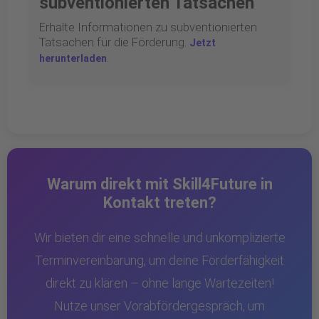
subventionierten Tatsachen
Erhalte Informationen zu subventionierten
Tatsachen für die Förderung.
Jetzt
.
herunterladen
Warum direkt mit Skill4Future in
Kontakt treten?
Wir bieten dir eine schnelle und unkomplizierte
Terminvereinbarung, um deine Förderfähigkeit
direkt zu klären – ohne lange Wartezeiten!
Nutze unser Vorabfördergespräch, um