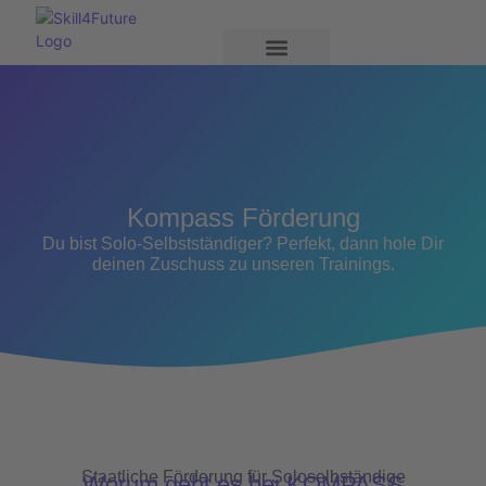
Kompass Förderung
Du bist Solo-Selbstständiger? Perfekt, dann hole Dir
deinen Zuschuss zu unseren Trainings.
Staatliche Förderung für Soloselbständige
Worum geht es bei KOMPASS