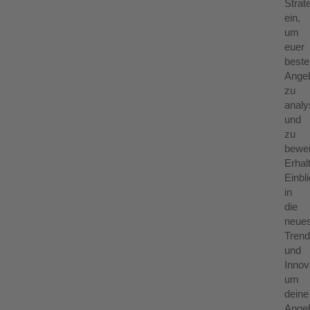
Strat
ein,
um
euer
best
Ange
zu
analy
und
zu
bewer
Erhal
Einbl
in
die
neue
Tren
und
Innov
um
deine
Ange