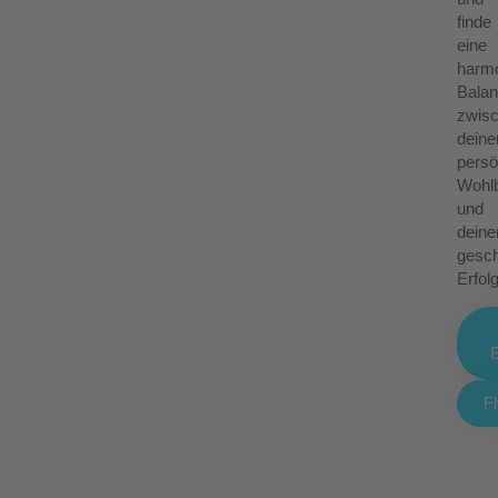
finde
eine
harm
Bala
zwis
dein
persö
Wohlb
und
dein
gesch
Erfolg
F