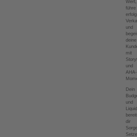
Wert,
führe
erfol
Verk
und
begei
deine
Kund
mit
Storyt
und
AHA-
Mome
Dein
Budge
und
Liqui
bereit
dir
Sorg
Setz