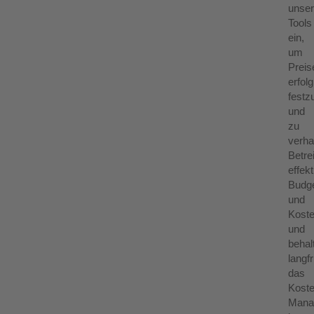
unse
Tools
ein,
um
Preis
erfol
festz
und
zu
verha
Betre
effek
Budg
und
Kost
und
behal
langfr
das
Kost
Mana