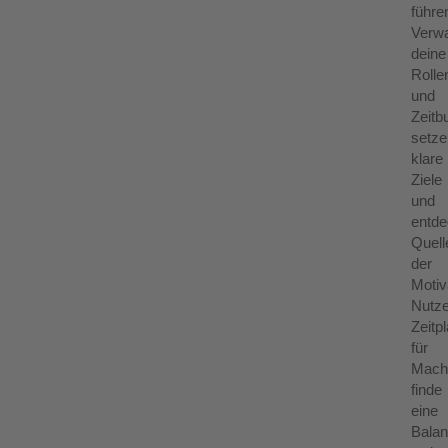
führe
Verwa
deine
Rolle
und
Zeitb
setze
klare
Ziele
und
entd
Quell
der
Motiv
Nutz
Zeitp
für
Mach
finde
eine
Bala