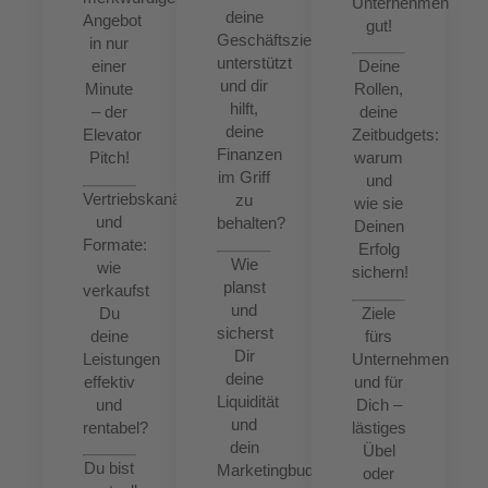
Unternehmen
deine
Angebot
gut!
Geschäftsziele
in nur
unterstützt
einer
Deine
und dir
Minute
Rollen,
hilft,
– der
deine
deine
Elevator
Zeitbudgets:
Finanzen
Pitch!
warum
im Griff
und
Vertriebskanäle
zu
wie sie
und
behalten?
Deinen
Formate:
Erfolg
Wie
wie
sichern!
planst
verkaufst
und
Du
Ziele
sicherst
deine
fürs
Dir
Leistungen
Unternehmen
deine
effektiv
und für
Liquidität
und
Dich –
und
rentabel?
lästiges
dein
Übel
Du bist
Marketingbudget?
oder