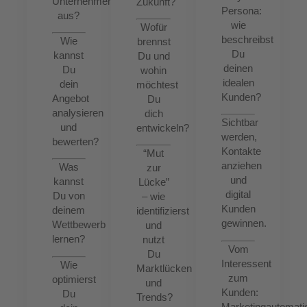
Unternehmen
Zukunft?
Persona:
aus?
wie
Wofür
beschreibst
Wie
brennst
Du
kannst
Du und
deinen
Du
wohin
idealen
dein
möchtest
Kunden?
Angebot
Du
analysieren
dich
Sichtbar
und
entwickeln?
werden,
bewerten?
Kontakte
“Mut
anziehen
Was
zur
und
kannst
Lücke”
digital
Du von
– wie
Kunden
deinem
identifizierst
gewinnen.
Wettbewerb
und
lernen?
nutzt
Vom
Du
Interessent
Wie
Marktlücken
zum
optimierst
und
Kunden:
Du
Trends?
Marketingautomati