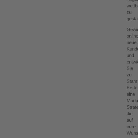
wettb
zu
gesta
Gewi
onlin
neue
Kund
und
entwi
Sie
zu
Stam
Erstel
eine
Marke
Strat
die
auf
eure
Wuns