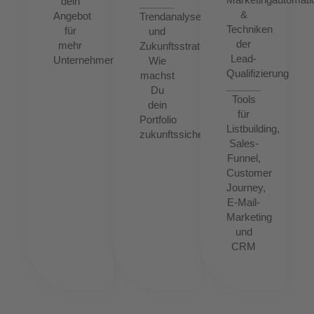
dein
&
Angebot
Trendanalysen
Techniken
für
und
der
mehr
Zukunftsstrategien:
Lead-
Unternehmenserfolg?
Wie
Qualifizierung
machst
Du
Tools
dein
für
Portfolio
Listbuilding,
zukunftssicher?
Sales-
Funnel,
Customer
Journey,
E-Mail-
Marketing
und
CRM