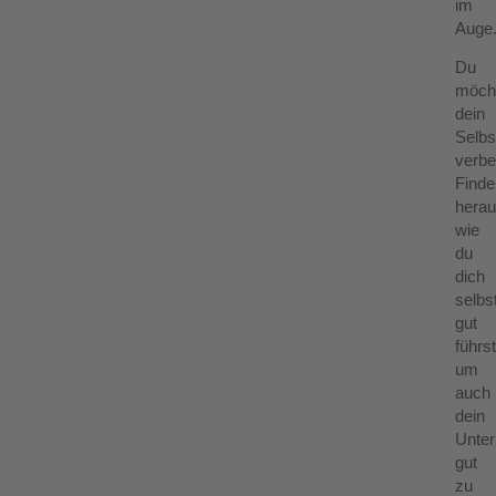
im
Auge
Du
möch
dein
Selb
verb
Finde
herau
wie
du
dich
selbs
gut
führst
um
auch
dein
Unte
gut
zu