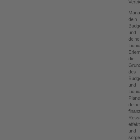
Vertri
Mana
dein
Budg
und
deine
Liquid
Erler
die
Grun
des
Budge
und
Liqui
Plan
deine
finanz
Ress
effekt
und
sorg