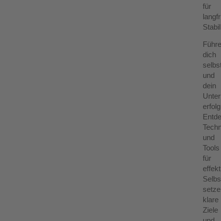
für
langfr
Stabil
Führ
dich
selbs
und
dein
Unte
erfolg
Entd
Techn
und
Tools
für
effek
Selb
setze
klare
Ziele
und