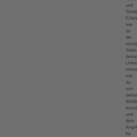
und
Strat
Erfah
wie
du
die
einzi
Stärk
deine
Unte
erken
wie
du
von
dein
Wett
lernst
und
dein
Ange
für