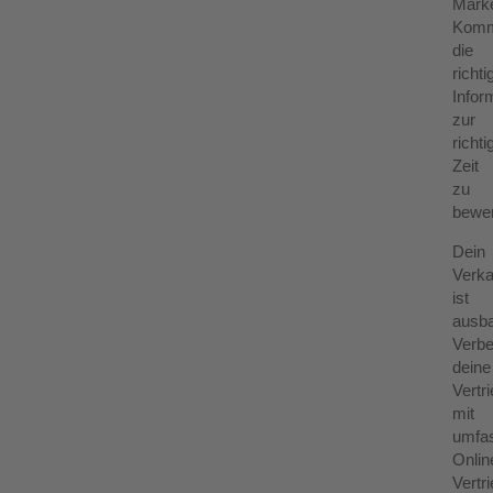
Marke
Komm
die
richti
Infor
zur
richti
Zeit
zu
bewe
Dein
Verka
ist
ausba
Verb
deine
Vertr
mit
umfa
Onlin
Vertri