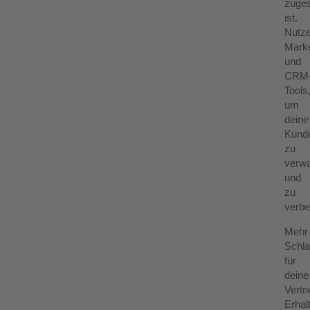
zuges
ist.
Nutz
Marke
und
CRM
Tools
um
deine
Kund
zu
verwa
und
zu
verbe
Mehr
Schla
für
deine
Vertri
Erhal