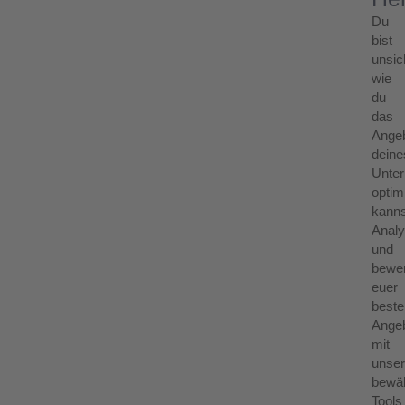
Du
bist
unsic
wie
du
das
Ange
deine
Unte
optim
kann
Analy
und
bewe
euer
best
Ange
mit
unse
bewä
Tools