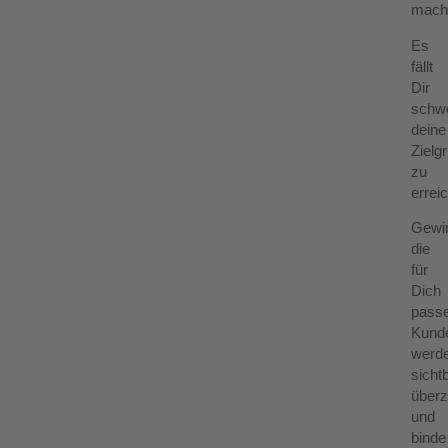
mach
Es
fällt
Dir
schw
deine
Zielg
zu
errei
Gewi
die
für
Dich
pass
Kund
werd
sichtb
über
und
binde