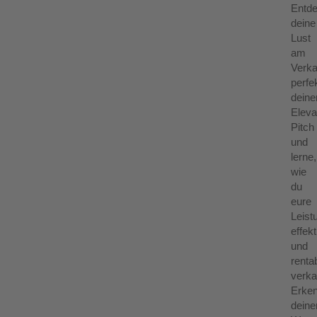
Entd
deine
Lust
am
Verka
perfe
deine
Eleva
Pitch
und
lerne,
wie
du
eure
Leist
effekt
und
renta
verka
Erke
deine