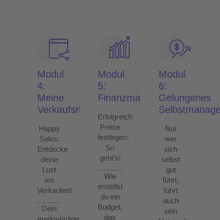
Modul
Modul
Modul
4:
5:
6:
Meine
Finanzmanagement
Gelungenes
Verkaufsmethodik
Selbstmanag
Erfolgreich
Preise
Happy
Nur
festlegen:
Sales:
wer
So
Entdecke
sich
geht’s!
deine
selbst
Lust
gut
Wie
am
führt,
erstellst
Verkaufen!
führt
du ein
auch
Budget,
Dein
sein
das
merkwürdiges