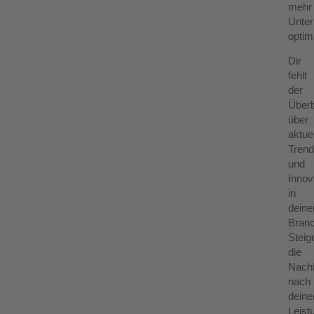
mehr
Unte
optim
Dir
fehlt
der
Überb
über
aktue
Tren
und
Innov
in
deine
Bran
Steig
die
Nach
nach
deine
Leist