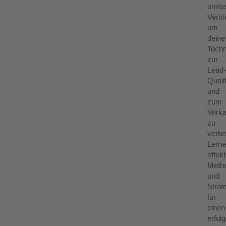
umfa
Vertri
um
deine
Techn
zur
Lead
Quali
und
zum
Verka
zu
verbe
Lern
effekt
Meth
und
Strat
für
einen
erfol