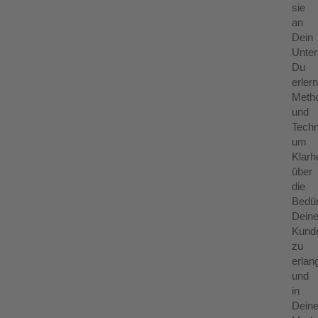
sie
an
Dein
Unte
Du
erlern
Meth
und
Techn
um
Klarhe
über
die
Bedür
Deine
Kund
zu
erlan
und
in
Deine